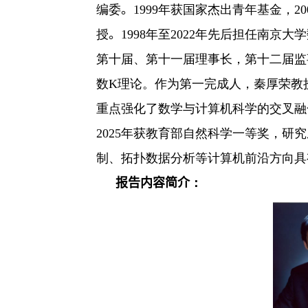
编委
。
1999
年获国家杰出青年基金，
20
授
。
1998
年至
2022
年先后担任南京大学
教务系统
第十届、第十一届理事长，第十二届监
办事大厅
数
K
理论。作为第一完成人，秦厚荣教
重点强化了数学与计算机科学的交叉融
信息门户
2025
年获教育部自然科学一等奖，研究
制、拓扑数据分析等计算机前沿方向具
西华易班
报告内容简介
：
图书馆
EN