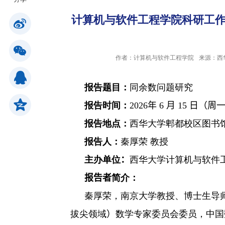
计算机与软件工程学院科研工
公共服务
作者：计算机与软件工程学院
来源：西
人才招聘
报告题目：
同余数问题研究
学生
报告时间：
2026
年
6
月
15
日（周
报告地点：
西华大学郫都校区
图书
教职工
报告人：
秦厚荣 教授
校友
主办单位
：
西华大学计算机与软件
报告者
简介：
考生
秦厚荣，南京大学教授、博士生导
拔尖领域
）
数学专家委员会委员，中国
OA