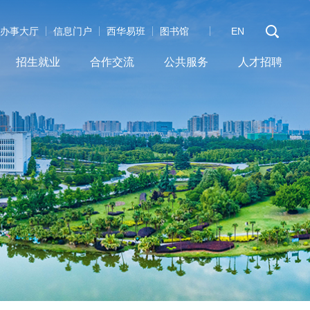
办事大厅
信息门户
西华易班
图书馆
EN
招生就业
合作交流
公共服务
人才招聘