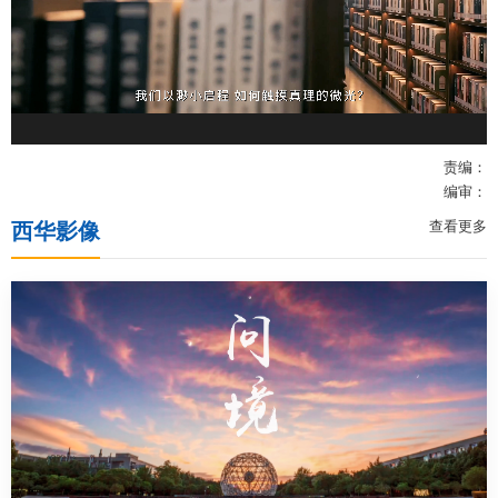
公共服务
人才招聘
责编：
编审：
学生
查看更多
西华影像
教职工
校友
考生
OA