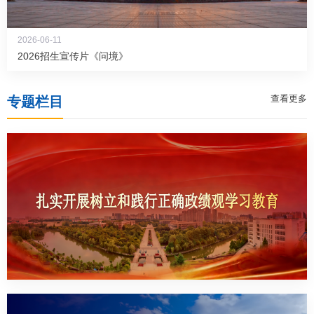
教务系统
2026-06-11
2026招生宣传片《问境》
办事大厅
查看更多
专题栏目
信息门户
西华易班
图书馆
EN