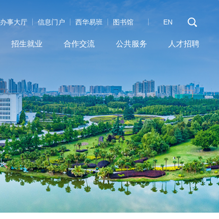
办事大厅
信息门户
西华易班
图书馆
EN
招生就业
合作交流
公共服务
人才招聘