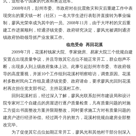
式，送给各个国家的代表和奥运冠军。
2008年8月，彭州市委、市政府对在抗震救灾和灾后重建工作中表
现突出的重灾镇一村（社区）一名大学生进行表彰并直接转为事业编
制，廖风光荣幸成为其中的一员。2008年11月，由于大坪村的灾后重
建工作进展顺利，经通济镇党委、政府研究决定，廖风光被调到通济
镇政府协助领导抓产业发展工作。
临危受命 再回花溪
2009年7月，花溪村钱家大院、李家烧房、易家大院三个统规自建
安置点出现质量争议，并且导致其它点位不能正常开工，群众怨声不
断，出现多人到上级政府集体上访。此事引起彭州市市委、市政府领
导的高度重视，并派10个工作组到花溪村明察暗访，调查原因。花溪
村多数村民向工作组及通济镇党委、政府请命，要求廖风光回到花溪
村再次担任党支部书记、主持花溪村工作。
回到花溪村后，经过深入了解，廖风光联系彭州市建设局和设计
院专家对三个自建点的房屋进行逐户质量检查，凡有质量问题的对施
工方提出书面整改方案并限期整改，同时要求施工方对有质量问题的
建房户进行经济补偿。经过两个月的努力，花溪村统规自建房全部整
改完毕。
为了促使其它点位如期正常开工，廖风光和其他村干部分别深入