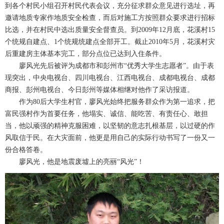
到各个村民小组召开村民代表会议，充分征求群众意见进行选址，再
邀请地质专家作地质安全检查，而后对施工方按照群众要求进行招标
比选，并在村民中选出质量安全督查员。到2009年12月底，花溪村15
个统规自建点、1个统规统建点全部开工。截止2010年5月，花溪村灾
后重建房主体基本完工，部分点位已达到入住条件。
廖风光先后被评为成都市和彭州市“优秀大学生志愿者”。由于表
现突出，中央电视台、四川电视台、江西电视台、成都电视台、成都
商报、彭州电视台、今日彭州等媒体相继对他作了采访报道。
作为80后大学生村官，廖风光始终把服务群众作为第一追求，把
富民强村作为首要任务，他塌实、诚信、能吃苦、有责任心、敢担
当，他以顽强的精神克服困难，以坚韧的意志扎根基层，以过硬的作
风取信于民。在大灾面前，他更是用自己的实际行动书写了一份又一
份合格答卷。
廖风光，他是地震废墟上的亮丽“风光”！