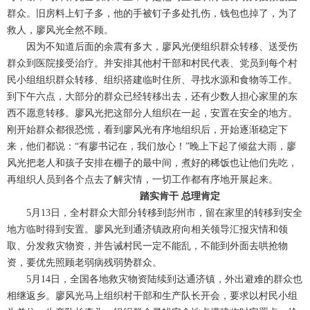
群众。旧房料上钉子多，他的手被钉子多处扎伤，钱包也掉了，为了
救人，廖风光全然不顾。
因为不知道后面的余震有多大，廖风光便组织群众转移、送受伤
群众到医院接受治疗。并安排其他村干部和村民代表、党员到每个村
民小组组织群众转移、组织搭建临时住所、寻找水源和食物等工作。
到下午六点，大部分的群众已经转移出去，还有少数人担心家里的东
西不愿意转移。廖风光把这部分人组织在一起，安置在安全的地方。
刚开始群众都很恐慌，看到廖风光有序地组织后，开始逐渐稳定下
来，他们都说：“有廖书记在，我们放心！”晚上下起了倾盆大雨，廖
风光把老人和孩子安排在棚子的最中间，煮好的稀饭也让他们先吃，
再组织人员到各个点去了解灾情，一切工作都有序地开展起来。
踏实肯干 总理肯定
5月13日，全村群众大部分转移到彭州市，留在家里的转移到安全
地方临时得到安置。廖风光到通济镇政府向相关领导汇报灾情和领
取、分发救灾物资，并告诫村民一定不能乱，不能到外面去哄抢物
资，要优先照顾老弱病残弱势群众。
5月14日，全国各地救灾物资陆续到达通济镇，外出避难的群众也
相继返乡。廖风光马上组织村干部和生产队长开会，要求以村民小组