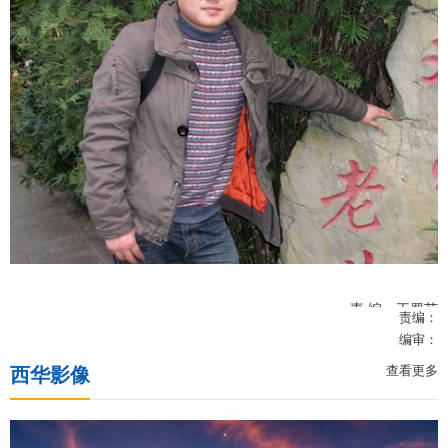
责 编：王蜀苏
责编：
编审：
查看更多
西华影像