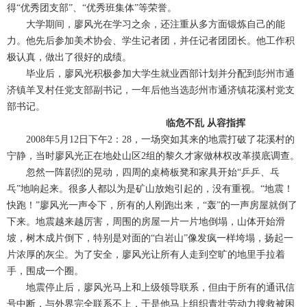
得“优秀团支部”、“优秀班集体”等荣誉。
大学期间，廖风光在学习之余，还注重从多方面锻炼自己的能
教务系统
力。他先后参加美术协会、学生记者团，并任记者团团长。他工作积
极认真，做出了很好的成绩。
毕业后，廖风光积极参加大学生就业西部计划并分配到彭州市通
办事大厅
济镇羊叉村任党支部副书记，一年后他当选彭州市通济镇花溪村党支
部书记。
信息门户
临危不乱 从容指挥
2008年5月12日下午2：28，一场突如其来的地震打破了花溪村的
宁静，当时廖风光正在地处山区2组的黎久才家做林权改革摸底调查。
西华易班
忽然一阵剧烈的晃动，四周的桌椅板凳和家具开始“乒乒、乓
乓”地响起来。很多人都以为是矿山放炮引起的，没有重视。“地震！
快跑！”廖风光一声令下，所有的人刚跑出来，“轰”的一声房屋就倒了
图书馆
下来。地震越来越厉害，周围的房屋一片一片地倒塌，山体开始滑
坡，树木成片倒下，特别是对面的“白岩山”像发疯一样垮塌，扬起一
EN
片浓厚的灰尘。为了安全，廖风光让所有人走到空旷的地里手拉着
手，围成一个圈。
地震停止后，廖风光马上和上级领导联系，但由于所有的通讯信
号中断，与外界完全联系不上，于是他马上组织青壮劳动力搜救被困