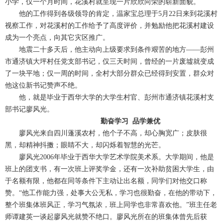
小学，仅一个月时间，花溪村就呈现一片欣欣向荣的崭新面貌。
他的工作得到各级领导的肯定，温家宝总理于5月22日来到花溪村
视察工作，对花溪村的工作给予了高度评价，并勉励他把花溪村建设
公共服务
成为一个亮点，向其它灾区推广。
地震二十多天后，他主动向上级要求到条件艰苦的地方——彭州
人才招聘
市通济镇大坪村任党支部书记，仅三天时间，曾经的一片废墟就变成
了一块平地；仅一周的时间，全村大部分群众已经得到安置，群众对
他这位新书记赞声不绝。
学生
他，就是毕业于西华大学的大学生村官、彭州市通济镇花溪村支
部书记廖风光。
勤奋学习 品学兼优
教职工
廖风光来自四川蓬溪农村，他个子不高，却心胸宽广；皮肤很
黑，却精神抖擞；眼睛不大，却闪烁着智慧的光芒。
校友
廖风光2006年毕业于西华大学艺术学院美术系。大学期间，他是
班上的团支书，有一次班上评奖学金，还有一次补助贫困大学生，由
于名额有限，他都在同等条件下主动让出名额，同学们对他交口称
考生
赞。“他工作能力强，处事大公无私，学习也很勤奋，在他的带动下，
整个班集体班风正，学习气氛浓，班上同学也非常喜欢他。”班主任老
师谭建英一谈起廖风光就赞不绝口。廖风光所在的班集体曾先后获
OA