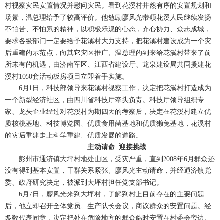
村视察灾民安置情况并慰问灾民。看到花溪村井然有序的安置规划和
场景，温总理给予了较高评价。他勉励廖风光带领花溪人民继续发扬
不怕苦、不怕累的精神，以积极乐观的心态，齐心协力、众志成城，
要求各级部门一定要给予花溪村大力支持，把花溪村建设成为一个灾
后重建的示范点，向其它灾区推广。温总理的到来给花溪村带来了前
所未有的机遇，由济南军区、江西省建设厅、龙泉建设局共同援建花
溪村1050套活动板房项目立即着手实施。
6月1日，科技部领导来花溪村视察工作，决定把花溪村打造成为
一个新型经济社区，由四川省科技厅牵头负责。科技厅领导组织专
家、龙头企业经过对花溪村为期四天的考察后，决定在花溪村建立优
质核桃基地、科技博览园、优质食用菌基地和优质獭兔基地，花溪村
的灾后重建走上科学重建、优质发展的道路。
主动请命 迎接挑战
彭州市通济镇大坪村地处山区，受灾严重，直到2008年6月群众还
没有得到基本安置，干群关系紧张。廖风光主动请命，并经通济镇党
委、政府研究决定，被派到大坪村担任党支部书记。
6月7日，廖风光来到大坪村，了解到村上目前存在的主要问题
后，他立即召开全体党员、生产队长会议，商议群众的安置问题。经
多数代表同意，决定把处在危险地方的群众临时安置在村委会旁边。