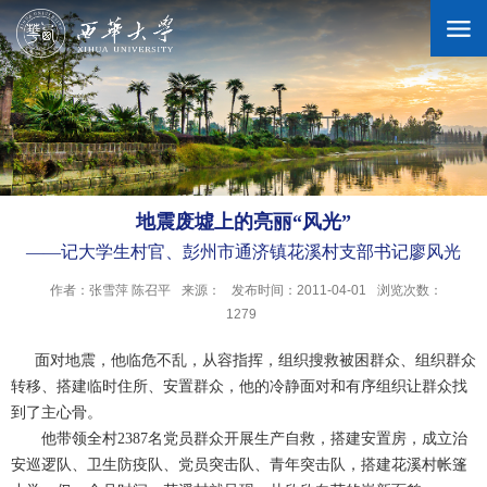
学校概况
机构设置
地震废墟上的亮丽“风光”
——记大学生村官、彭州市通济镇花溪村支部书记廖风光
人才培养
作者：张雪萍 陈召平
来源：
发布时间：2011-04-01
浏览次数：
1279
科学研究
面对地震，他临危不乱，从容指挥，组织搜救被困群众、组织群众
转移、搭建临时住所、安置群众，他的冷静面对和有序组织让群众找
到了主心骨。
招生就业
他带领全村2387名党员群众开展生产自救，搭建安置房，成立治
安巡逻队、卫生防疫队、党员突击队、青年突击队，搭建花溪村帐篷
合作交流