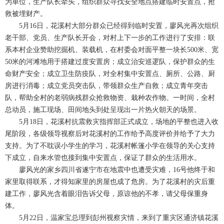
为单位，生产队长牵头，组织群众寻找安全地点搭建临时安置点，抢
救被埋财产。
5月16日，花溪村大部分群众已经得到临时安置，廖风光再次组织
老干部、党员、生产队长开会，对村上下一步的工作进行了安排：联
系本村企业赞助挖掘机、装载机，在村委会对面平整一块长500米、宽
50米的河滩地用于搭建过度安置房；成立治安巡逻队，保护群众的生
命财产安全；成立卫生防疫队，对全村集中安置点、厕所、公路、厨
房进行消毒；成立党员突击队，带领群众生产自救；成立青年突击
队，帮助全村的老弱病残群众抢救物资、栽种农作物。一时间，全村
总动员，施工现场、田间地头到处呈现出一片热火朝天的场景。
5月18日，花溪村抗震救灾指挥部正式成立，场地的平整也进入收
尾阶段，各级领导视察后对花溪村的工作给予高度评价并给予了大力
支持。为了不耽误小学生的学习，花溪村帐篷小学在领导的关心支持
下成立，自来水管也接到集中安置点，保证了群众的生活用水。
廖风光的家乡四川省遂宁市在地震中也遭受灾难，16号他终于和
家里取得联系，才得知家里的房屋也成了危房。为了花溪村的灾后重
建工作，廖风光含着眼泪告诉父母，原谅他的不孝，请父母保重身
体。
5月22日，温家宝总理到彭州视察灾情，来到了重灾区通济镇花溪