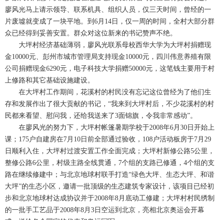
廖风光马上请示领导、联系机具、组织人员，仅三天时间，曾经的一
片废墟就变成了一块平地。到6月14日，仅一周的时间，全村大部分群
众已经得到妥善安置。群众对这位新来的书记赞声不绝。
大坪村经济基础薄弱，廖风光联系母校西华大学为大坪村捐赠现
金10000元、彭州市城市管理局支持现金10000元，四川伟意养殖有限
公司捐赠现金6290元，电子科技大学捐赠50000元，这笔钱主要用于村
上修路和其它基础设施建设。
在大坪村工作期间，花溪村的村民没有忘记这位曾经为了他们生
存和发展作出了很大贡献的书记，“我来到大坪村后，不少花溪村的村
民都来看望、慰问我，还给我送来了3面锦旗，令我非常感动”。
在廖风光的努力下，大坪村帐篷暑期学校于2008年6月30日开始上
课；175户自建房在7月10日前全部通过验收，108户活动板房于7月29
日顺利入住，大坪村过渡安置工作全面完成；大坪村新修公路5公里，
整修公路6公里，村级主路全线贯通，7个组的支路已修通，4个组的支
路在继续修建中；与北京地球村联手打造“绿色大坪、生态大坪、和谐
大坪”的生态小区，邀请一批顶级的生态建筑专家设计，该项目已经初
步和北京地球村达成协议并于2008年8月底动工修建；大坪村村民绣制
的一批手工艺品于2008年8月3日空运到北京，亮相北京奥运会开幕