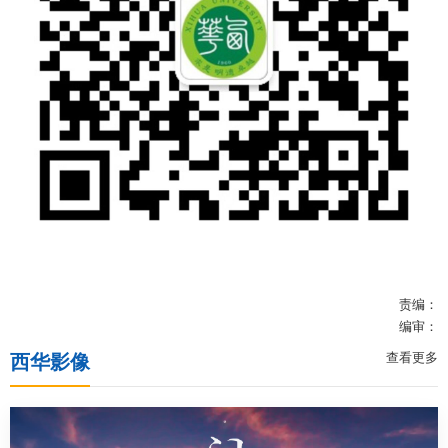
公共服务
人才招聘
学生
教职工
责编：
校友
编审：
查看更多
西华影像
考生
OA