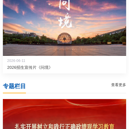
教务系统
办事大厅
信息门户
2026-06-11
2026招生宣传片《问境》
西华易班
查看更多
专题栏目
图书馆
EN