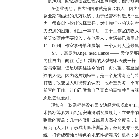
一帆风顺。回忆起创业过程的点点滴滴，他每每调侃
在创业初期，最大的困难就是资金和人，因为白
创业期间借出的几万块钱，由于经营不利造成严重
力，很多创业伙伴选择离开，对街舞行业的认知空
力资源的困难。创业一年半后，由于工作室的收入微
单等软硬件需要投入，在他看来，生活都已然困难
11：00到工作室拿传单和展架，一个人到人流最
安迪，寓意为Angel need Dance ——“
向往自由，向往飞翔！ 跳舞的人梦想和天使一样
爱与希望。但是现实往往令他们一再失望，甚至困
翔的天使。因为这片领域中，是一个充满奇迹与希
打造，改变世人对街舞的认识，他希望为每一个有
前景的工作。让自己做着自己喜欢的事情并且有继
态度去玩爱好。
现如今，耿浩程并没有因安迪经营状况良好止步
术指标等多方面制定安迪舞蹈发展规划：在未来的几
到量的覆盖；几年内做到成都周边高校全覆盖，进军
建为百人大团；形成街舞培训品牌，做到更专业更
统，打造成都独具特色的规范性街舞培训机构；通