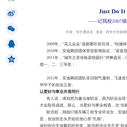
Just D
公共服务
——记我校200
作者：学生通讯员
来源：西华大学新闻
人才招聘
2009年，“花儿朵朵”成都赛区前百强，“恒微杯
2010年，安迪舞蹈团体荣登新潮杂志，“诺基亚
学生
2011年，“城市之音张栋梁校园行”伴舞嘉宾，
揽一、二、三等奖；
教职工
……
2015年，安迪舞蹈团队依旧朝气蓬勃，飞速发
华学子的创业之旅。
校友
让爱好与事业并肩同行
有人说，请别把兴趣当做职业，因为职业会毁了
才会取得成就。那么，当爱好与事业相遇，当“街舞
考生
耿浩程，我校07级车辆工程专业毕业生，安迪
是，创业的念头开始在他心里“扎根”。
OA
谈到创办安迪舞蹈的初衷，耿浩程说这并不是“机