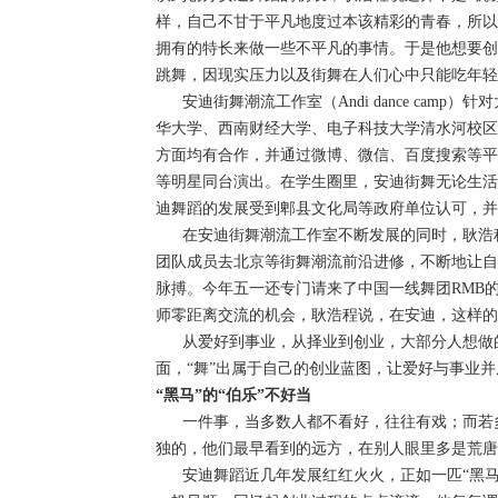
样，自己不甘于平凡地度过本该精彩的青春，所以
拥有的特长来做一些不平凡的事情。于是他想要创
教务系统
跳舞，因现实压力以及街舞在人们心中只能吃年轻
安迪街舞潮流工作室（Andi dance camp
办事大厅
华大学、西南财经大学、电子科技大学清水河校区
方面均有合作，并通过微博、微信、百度搜索等平
等明星同台演出。在学生圈里，安迪街舞无论生活
信息门户
迪舞蹈的发展受到郫县文化局等政府单位认可，并
在安迪街舞潮流工作室不断发展的同时，耿浩程
团队成员去北京等街舞潮流前沿进修，不断地让自
西华易班
脉搏。今年五一还专门请来了中国一线舞团RMB的Ele
师零距离交流的机会，耿浩程说，在安迪，这样的
图书馆
从爱好到事业，从择业到创业，大部分人想做的
面，“舞”出属于自己的创业蓝图，让爱好与事业
“黑马”的“伯乐”不好当
EN
一件事，当多数人都不看好，往往有戏；而若多
独的，他们最早看到的远方，在别人眼里多是荒唐
安迪舞蹈近几年发展红红火火，正如一匹“黑马