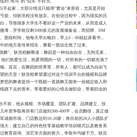
到“黑马”的“伯乐”不好当。
手起家，大部分情况只能用“窘迫”来形容，尤其是开始
亏损，但耿浩程没有放弃。在创业过程中，因为现实的压
白，导致很多大学生不看好这一产业的未来，从而造成人
薄，开学前仅剩1000多元的发展储备金，而招牌、DM
。那段时间，他每天早出晚归，早上6：00就起床看书，
集中的地方发传单招生，秉着一股信念熬了过来。
天使需要跳舞”。耿浩程解释道：舞蹈是一种自由自在，无拘无束，
，他们热爱生活，热爱周围的一切，对所有的一切都充满了
顿。其实，在舞蹈的世界里，所有人，都可以成为自由飞
望的天堂！耿浩程希望通过对这个培训平台的规模和品牌
梦想的舞者提供一个既能一直跳舞又能有一份稳定收入和
续跳下去的资本。带着爱好的心情去做职业，带着职业的
不前，他从规模、市场覆盖、团队扩建、品牌建立、技
年里争取将所有门店做到300-400平，会员翻倍，真正做
成都市场，门店数达到10-20家；将目前的20人小团队扩
强大；建立自己的特色性零基础教学培训模式以及教务系
过教育咨询、演艺等方面的努力，争取年均破千万。耿浩