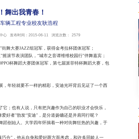
o It！舞出我青春！
7级车辆工程专业校友耿浩程
中心
发布时间：2015-06-11
浏览次数：
2579
”街舞大赛JAZZ组冠军，获得金考拉杯团体冠军；
”摇滚节表演团队，“城市之音谭维维校园行”伴舞嘉宾；
OPPO杯舞蹈大赛团体冠军，第七届派菲特杯舞蹈大赛，包
展，年轻就要不一样的精彩，安迪光环背后见证了一个西
它；也有人说，只有把兴趣作为自己的职业才会快乐，
爱好者”勃发“安迪”，是分道扬镳还是并肩同行呢？
舞蹈创始人。大学四年怀揣着一种对街舞狂热的兴趣，于
缘巧合”，他从自身和爱好两方面考虑，和许多同龄人一