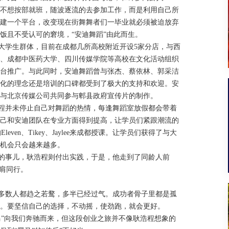
不想按部就班，随波逐流的去参加工作，而是利用自己所
建一个平台，改变现在街舞舞者们一毕业就必须被迫放弃
饭且不受认可的窘境，“安迪舞蹈”由此而生。
）针对大学生群体，目前在成都几所高校附近开设5家分店，与西
、成都中医药大学、四川传媒学院等高校在文化活动组织
台推广。与此同时，安迪舞蹈曾与张杰、蔡依林、郭采洁
化的理念还是培训的口碑都受到了极大的支持和欢迎。安
与北京传媒公司共同参与郫县政府宣传片的制作。
并未停止自己对舞蹈的热情，每逢舞蹈室放假都会带着
己和安迪团队在专业方面得到提高，让学员们紧跟潮流的
ven、Tikey、Jaylee来成都授课。让学员们获得了与大
机会只会越来越多。
事儿，耿浩程则付出实践，于是，他走到了同龄人前
并肩同行。
数人都趋之若鹜，多半已经过气。成功者骨子里都是孤
。要坚信自己的选择，不动摇，使劲跑，就会更好。
”向我们奔驰而来，但这段创业之旅并不像耿浩程想象的