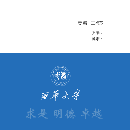
责 编：王蜀苏
责编：
编审：