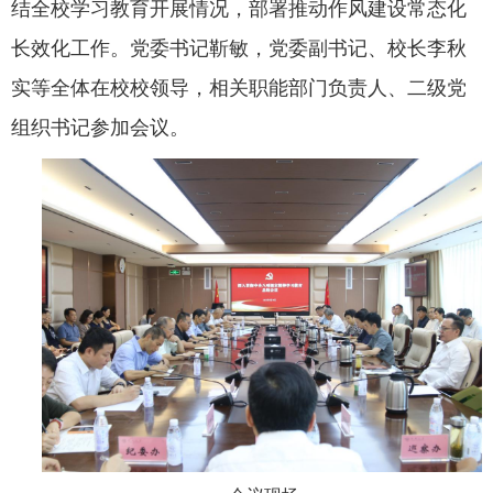
结全校学习教育开展情况，部署推动作风建设常态化
长效化工作。党委书记靳敏，党委副书记、校长李秋
公共服务
实等全体在校校领导，相关职能部门负责人、二级党
组织书记参加会议。
人才招聘
学生
教职工
校友
考生
OA