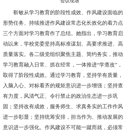
会议现场
靳敏从学习教育的阶段性成效、作风建设面临的
教务系统
形势任务、持续推进作风建设常态化长效化的着力点
三个方面对学习教育作了总结。她指出，学习教育启
办事大厅
动以来，学校党委坚持高标准谋划、高要求推进、高
信息门户
质量落实。各二级党组织聚焦主题、简约务实，推动
学习教育融入日常、抓在经常，一体推进“学查改”，
西华易班
取得了阶段性成效。通过学习教育，坚持学有质量，
入脑入心、对标看齐的规矩意识进一步增强；坚持查
图书馆
有力度，风清气正、令行禁止的政治生态进一步巩
固；坚持改有成效，服务师生、求真务实的工作作风
EN
进一步彰显；坚持统筹安排，担当作为、推动发展的
意识进一步强化。作风建设不可能一蹴而就，必须常