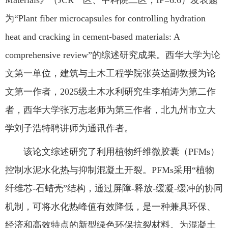
Materials》（JCR一区、中科院二区，IF=6.6）发表题
为“Plant fiber microcapsules for controlling hydration
公共服务
heat and cracking in cement-based materials: A
comprehensive review”的综述研究成果。西华大学为论
人才招聘
文第一单位，建筑与土木工程学院张英达副教授为论
文第一作者，2025级土木水利研究生李柏涛为第二作
学生
者，西华大学张万志老师为第三作者，北九州市立大
教职工
学刘子浩特聘讲师为通讯作者。
该论文综述研究了利用植物纤维微胶囊（PFMs）
校友
控制水泥水化热与抑制混凝土开裂。PFMs采用“植物
纤维芯-石蜡壳”结构，通过屏障-释放-缓凝-缓冲的协同
考生
机制，可将水化热峰值有效降低，是一种兼具环保、
OA
经济和高效特点的新型绿色环保抗裂材料。为混凝土