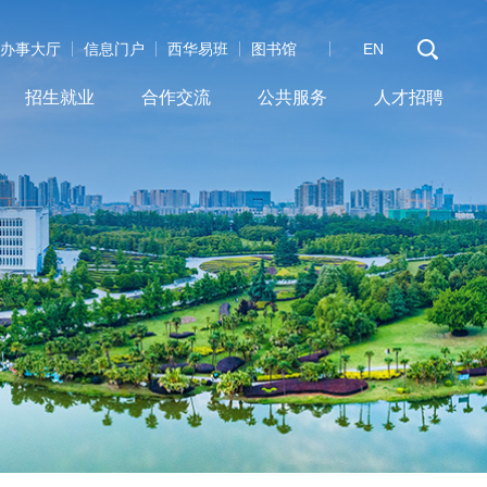
办事大厅
信息门户
西华易班
图书馆
EN
招生就业
合作交流
公共服务
人才招聘