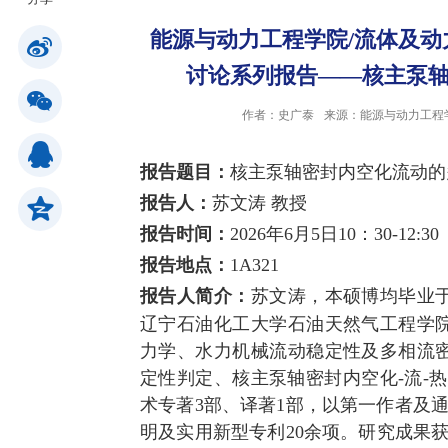
能源与动力工程学院/流体及
公共服务
讨论系列报告——核主泵
作者：史广泰
来源：能源与动力工程
人才招聘
报告题目：
核主泵轴密封内空化流动的
学生
报告人：
苏文涛 教授
报告时间：
2026
年
6
月
5
日
10
：
30-12:30
教职工
报告地点：
1A321
报告人简介：
苏文涛，本硕博均毕业
校友
辽宁石油化工大学石油天然气工程学
力学、水力机械流动稳定性及多相流
考生
定性判定、核主泵轴密封内空化
-
流
-
热
术专著
3
部、译著
1
部，以第一作者及
明及实用新型专利
20
余项。研究成果
OA