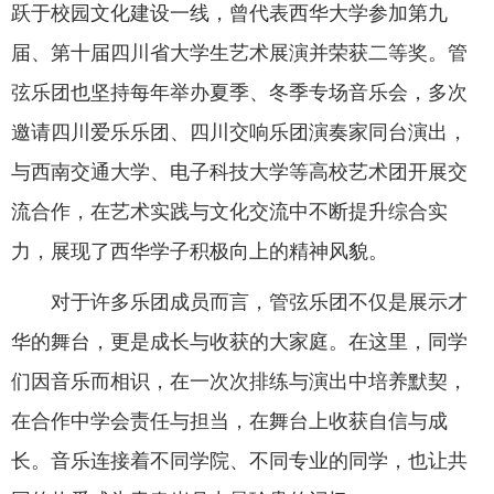
跃于校园文化建设一线，曾代表西华大学参加第九
届、第十届四川省大学生艺术展演并荣获二等奖。管
弦乐团也坚持每年举办夏季、冬季专场音乐会，多次
邀请四川爱乐乐团、四川交响乐团演奏家同台演出，
与西南交通大学、电子科技大学等高校艺术团开展交
流合作，在艺术实践与文化交流中不断提升综合实
力，展现了西华学子积极向上的精神风貌。
对于许多乐团成员而言，管弦乐团不仅是展示才
华的舞台，更是成长与收获的大家庭。在这里，同学
们因音乐而相识，在一次次排练与演出中培养默契，
在合作中学会责任与担当，在舞台上收获自信与成
长。音乐连接着不同学院、不同专业的同学，也让共