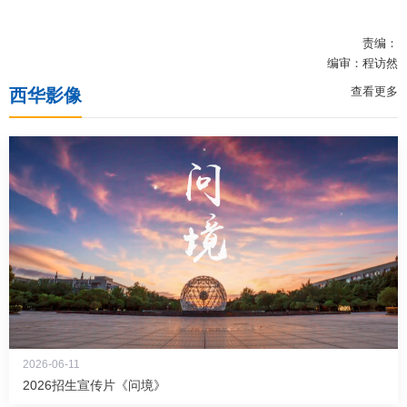
责编：
编审：程访然
查看更多
西华影像
2026-06-11
2026招生宣传片《问境》