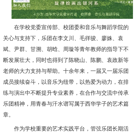
在学校党委宣传部、校团委和音乐与舞蹈学院的
关心与支持下，乐团在李文川、毛徉骏、廖姝、袁
斌、尹群、甘溯、胡晗、周璇等青年教师的指导下不
断发展壮大，同时也得到了陈晓山、陈鹏、袁政新等
老师的大力支持与帮助。十余年来，一届又一届乐团
成员接续奋斗，以音乐为纽带，以热爱为动力，在排
练与演出中不断提升专业素养，在合作与交流中传承
乐团精神，用青春与汗水谱写属于西华学子的艺术篇
章。
作为学校重要的艺术实践平台，管弦乐团长期活