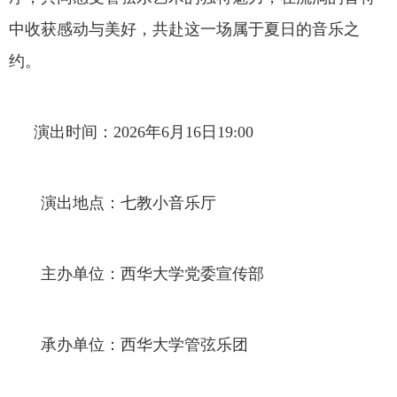
中收获感动与美好，共赴这一场属于夏日的音乐之
约。
演出时间：2026年6月16日19:00
演出地点：七教小音乐厅
主办单位：西华大学党委宣传部
承办单位：西华大学管弦乐团