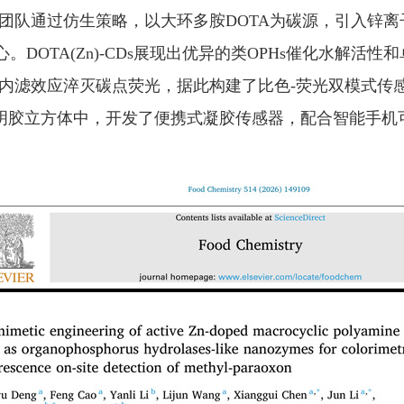
队通过仿生策略，以大环多胺DOTA为碳源，引入锌离子掺杂
DOTA(Zn)-CDs展现出优异的类OPHs催化水解活性和卓
效应淬灭碳点荧光，据此构建了比色-荧光双模式传感平台，M
s负载于明胶立方体中，开发了便携式凝胶传感器，配合智能手