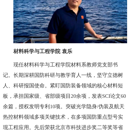
教务系统
办事大厅
材料科学与工程学院
袁乐
信息门户
现任材料科学与工程学院材料系教师党支部书
西华易班
记。长期深耕国防科研与教学育人一线，坚守立德树
人、科研报国使命。紧盯国防装备领域的核心材料短
图书馆
板，承担国家级、省部级项目20余项，发表SCI论文60
余篇，授权发明专利10项。突破光学隐身/伪装及航天
EN
热控材料领域多项关键技术，在多项国防重点型号实
现工程应用。先后荣获北京市科技进步奖二等奖等省