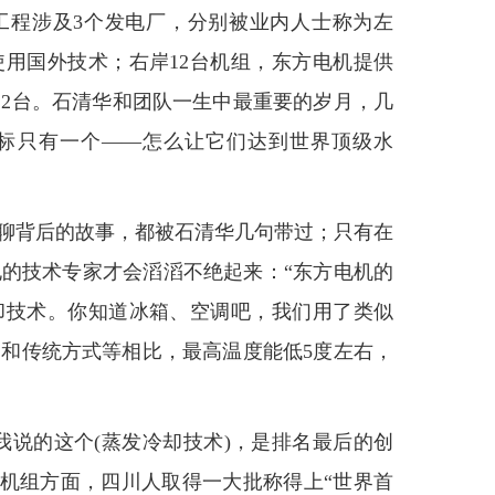
工程涉及3个发电厂，分别被业内人士称为左
用国外技术；右岸12台机组，东方电机提供
了2台。石清华和团队一生中最重要的岁月，几
标只有一个——怎么让它们达到世界顶级水
聊背后的故事，都被石清华几句带过；只有在
的技术专家才会滔滔不绝起来：“东方电机的
却技术。你知道冰箱、空调吧，我们用了类似
和传统方式等相比，最高温度能低5度左右，
说的这个(蒸发冷却技术)，是排名最后的创
电机组方面，四川人取得一大批称得上“世界首