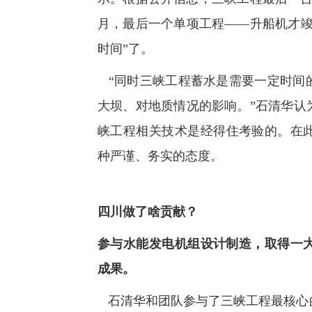
月，最后一个单项工程——升船机才竣工
时间”了。
“同时三峡工程蓄水是需要一定时间
大坝、对地质情况的影响。”石清华认
峡工程相关技术是经得住考验的。在
种严谨、务实的态度。
四川做了啥贡献？
参与水能发电机组设计制造，取得一大
成果。
石清华和团队参与了三峡工程最核心