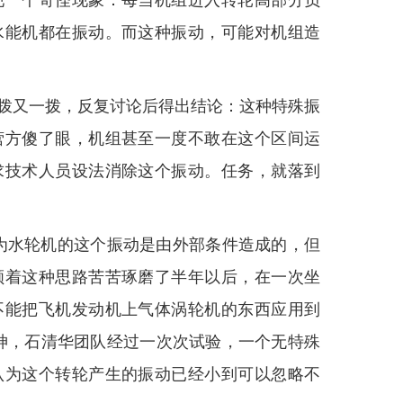
水能机都在振动。而这种振动，可能对机组造
拨又一拨，反复讨论后得出结论：这种特殊振
营方傻了眼，机组甚至一度不敢在这个区间运
求技术人员设法消除这个振动。任务，就落到
为水轮机的这个振动是由外部条件造成的，但
顺着这种思路苦苦琢磨了半年以后，在一次坐
不能把飞机发动机上气体涡轮机的东西应用到
精神，石清华团队经过一次次试验，一个无特殊
认为这个转轮产生的振动已经小到可以忽略不