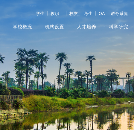
学生
教职工
校友
考生
OA
教务系统
学校概况
机构设置
人才培养
科学研究