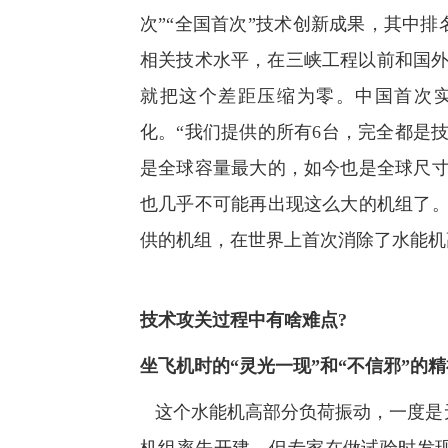
次”“全国首次”技术创新成果，其中
相关技术水平，在三峡工程以前和国外
就把这个差距压缩为零。中国首次实
化。“我们提供的所有6台，完全都是
是全球容量最大的，如今也是全球尺寸
也几乎不可能再出现这么大的机组了。
供的机组，在世界上首次消除了水能机
技术攻关过程中有啥难点?
坐飞机时的“灵光一现”和“不信邪”的
这个水能机高部分负荷振动，一度是
机组率先开建。但专家在做试验时发