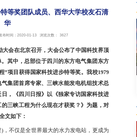
步特等奖团队成员、西华大学校友石清
华
发布时间：2020-01-13
浏览次数：
3627
术奖励大会在北京召开，大会公布了中国科技界顶
名单。其中，总部位于四川的东方电气集团东方
”项目获得国家科技进步特等奖。我校1979
电气集团首席专家、三峡水能发电机组技术总
近日，《四川日报
》
以《独家专访国家科技进
开工的三峡工程为什么现在才获奖？》为题，对
全文如下：
)，不仅是全世界最大的水力发电站，更成为