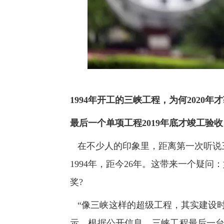
1994年开工的三峡工程，为何2020年才
最后一个单项工程2019年底才竣工验
在不少人的印象里，距离第一次听说
1994年，距今26年。这带来一个疑问
奖?
“像三峡这样的超级工程，其实建设时
示。根据公开信息，三峡工程最后一台水电