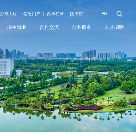
办事大厅
信息门户
西华易班
图书馆
EN
招生就业
合作交流
公共服务
人才招聘