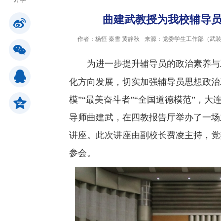
曲建武教授为我校辅导
公共服务
作者：杨恒 秦雪 黄静秋
来源：党委学生工作部（武
人才招聘
为进一步提升辅导员的政治素养与
化方向发展，切实加强辅导员思想政治工
学生
模”“最美奋斗者”“全国道德模范”，
导师曲建武，在四教报告厅举办了一场
教职工
讲座。此次讲座由副校长费凌主持，党
参会。
校友
考生
OA