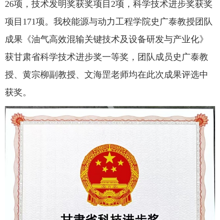
26项，技术发明奖获奖项目2项，科学技术进步奖获奖
项目171项。我校能源与动力工程学院史广泰教授团队
公共服务
成果《油气高效混输关键技术及设备研发与产业化》
获甘肃省科学技术进步奖一等奖，团队成员史广泰教
人才招聘
授、黄宗柳副教授、文海罡老师均在此次成果评选中
学生
获奖。
教职工
校友
考生
OA