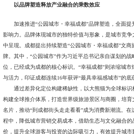
以品牌塑造释放产业融合的乘数效应
教务系统
加速推进“公园城市・幸福成都”品牌塑造，全面提
影响力。品牌体现城市的独特价值与形象，是城市竞争
办事大厅
中呈现。成都提出持续塑造“公园城市・幸福成都”文商
信息门户
牌。其中，“公园城市”作为习近平总书记亲自谋划的战
位，已经成为成都的核心标识。“幸福成都”则浓缩城市
西华易班
与活力，印证成都连续16年获评“最具幸福感城市”的底
通过差异化定位构建稀缺性，以大熊猫为全球标识
图书馆
构建全球推介体系，打造世界级旅游景区与商圈，培育
名片，推动“到成都街头走走看看”成为消费新潮流。在
EN
程中，降低城市营销交易成本，借助生态与文化融合的
价，提升全球游客与投资的边际吸引力，有效提升城市