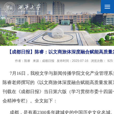
学校概况
机构设置
【成都日报】陈睿：以文商旅体深度融合赋能高质量
作者：陈睿
来源：成都日报
发布时间：2025-07-16
浏览次数：
925
人才培养
7
月
16
日，我校文
学与新闻传播学院
文化产业管理系
科学研究
陈睿老师撰写的《以文商旅体深度融合赋能高质量发展
刊载
在《成都日报》当日
第六版（学习贯彻市委十四届
招生就业
会精神专栏）。全文如下：
成都，是有着2300多年建城史的中国历史文化名城
合作交流