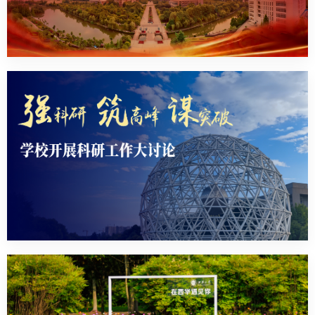
教务系统
办事大厅
信息门户
西华易班
图书馆
EN