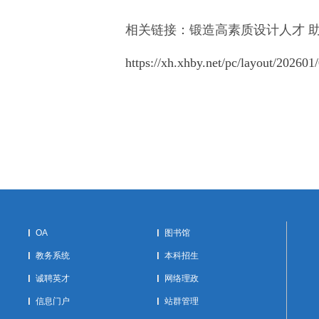
相关链接：锻造高素质设计人才 
https://xh.xhby.net/pc/layout/20260
OA
图书馆
教务系统
本科招生
诚聘英才
网络理政
信息门户
站群管理