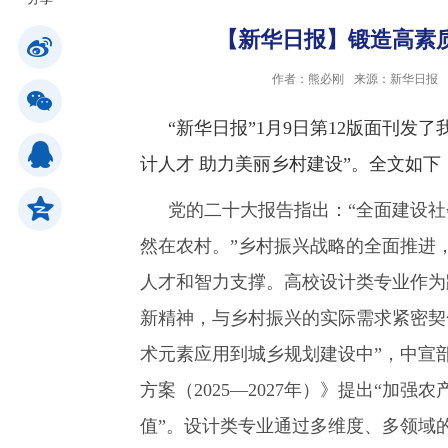
【新华日报】锻造高素
公共服务
作者：熊必刚
来源：新华日报
人才招聘
“新华日报”
1
月
9
日第12版面刊发了
计人才 助力美丽乡村建设”。
全文如下
学生
党的二十大报告指出：“全面建设
然在农村。”乡村振兴战略的全面推进
教职工
人才和智力支撑。高校设计类专业作为
校友
新精神，与乡村振兴的实际需求紧密契
术元素应用到城乡规划建设中”，中宣
考生
方案（2025—2027年）》提出“加
值”。设计类专业通过多维度、多领域
OA