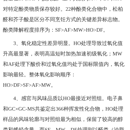
对特定酚类物质保存较好。22种酚类化合物中，松柏
醛和芥子酸是区分不同烹饪方式的关键差异标志物。
酚类降解程度排序为：SF>AF>MW>HO>DF。
3、氧化稳定性差异明显。HO处理导致过氧化值
升高最显著，表明高温短时加热加速初级氧化；MW
和AF处理下酸价和过氧化值均处于国标限值内，氧化
影响最轻。整体氧化影响顺序：
HO>DF>SF>AF>MW。
4、感官与风味品质以HO最接近对照组。电子鼻
和GC×GC‑MS共鉴定出366种挥发性化合物，HO处理
样品的风味轮廓与对照组最为相似，保留了较高的醇
类和烯烃含量，而SF、MW、DF处理则以醛类（油脂