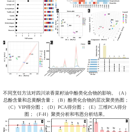
不同烹饪
方法对
四川浓香
菜籽油中酚类化合物的影响。
（
A
）
总酚含量
和
总黄酮含量；（
B
）
酚类化合物的
层次
聚类热图
；
（
C
）
VIP
得分图；（
D
）
PCA
得
分图
；（
E
）
三维PCA
得
分
图
；（
F
-
H
）
聚类分析和
韦恩
分析结果。