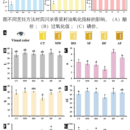
图
不同烹饪方法对四川
浓
香菜籽油氧化指标的影响。
（
A
）酸
价；（
B
）过氧化值；（
C
）碘价。