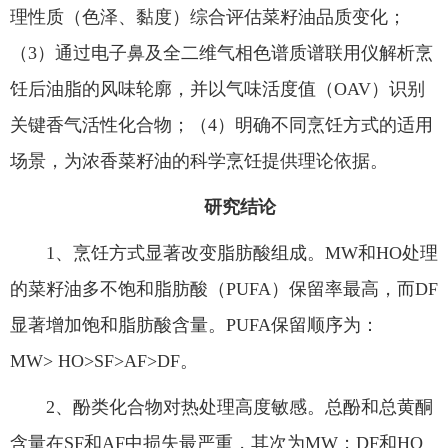
理性质（色泽、黏度）综合评估菜籽油品质变化；
（3）通过电子鼻及全二维气相色谱质谱联用仪解析烹
饪后油脂的风味轮廓，并以气味活度值（OAV）识别
关键香气活性化合物；（4）明确不同烹饪方式的适用
场景，为浓香菜籽油的科学烹饪提供理论依据。
研究结论
1、烹饪方式显著改变脂肪酸组成。MW和HO处理
的菜籽油多不饱和脂肪酸（PUFA）保留率最高，而DF
显著增加饱和脂肪酸含量。PUFA保留顺序为：
MW> HO>SF>AF>DF。
2、酚类化合物对热处理高度敏感。总酚和总黄酮
含量在SF和AF中损失最严重，其次为MW；DF和HO