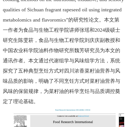
qualities of Sichuan fragrant rapeseed oil using integrated
公共服务
metabolomics and flavoromics”的研究性论文。本文第
一作者为食品与生物工程学院讲师张瑶和2024级硕士
人才招聘
研究生陈雯菥，食品与生物工程学院刘庆庆副教授和
中国农业科学院油料作物研究所魏芳研究员
为本文的
学生
通讯作者。本文通过代谢组学与风味组学方法，系统
教职工
探究了五种典型烹饪方式对四川浓香菜籽油营养与风
味品质的影响，明确了不同烹饪方式对菜籽油营养与
校友
风味的保留规律，为菜籽油的科学烹饪与品质调控奠
定了理论基础。
考生
OA