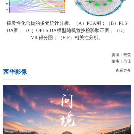
挥发性化合物的多元统计分析。
（
A
）
PCA
图
；（
B
）
PLS-
DA
图
；（
C
）
OPLS-DA
模型随机
置换
检验验证图
；（
D
）
VIP
得分图；
（E-F
）相关性分析。
责编：曾益
编审：范佳
查看更多
西华影像