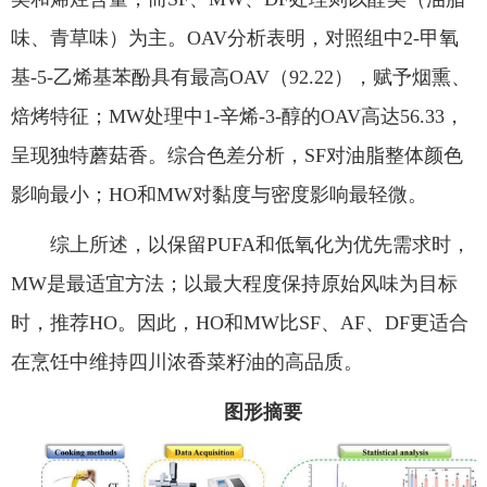
味、青草味）为主。OAV分析表明，对照组中2‑甲氧
基‑5‑乙烯基苯酚具有最高OAV（92.22），赋予烟熏、
焙烤特征；MW处理中1‑辛烯‑3‑醇的OAV高达56.33，
呈现独特蘑菇香。综合色差分析，SF对油脂整体颜色
影响最小；HO和MW对黏度与密度影响最轻微。
综上所述，以保留PUFA和低氧化为优先需求时，
MW是最适宜方法；以最大程度保持原始风味为目标
时，推荐HO。因此，HO和MW比SF、AF、DF更适合
在烹饪中维持四川浓香菜籽油的高品质。
图形摘要