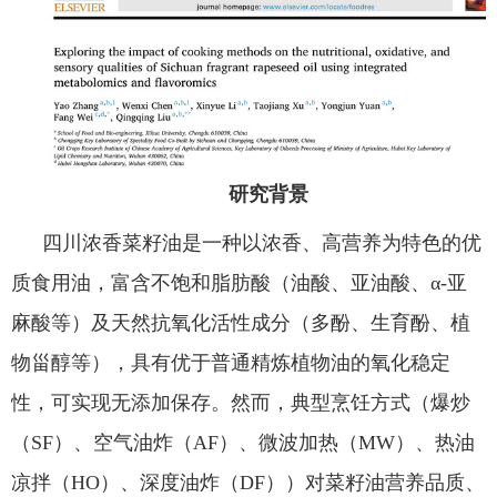
教务系统
办事大厅
研究背景
信息门户
四川浓香菜籽油是一种以浓香、高营养为特色的优
西华易班
质食用油，富含不饱和脂肪酸（油酸、亚油酸、α‑亚
麻酸等）及天然抗氧化活性成分（多酚、生育酚、植
图书馆
物甾醇等），具有优于普通精炼植物油的氧化稳定
性，可实现无添加保存。然而，典型烹饪方式（爆炒
EN
（SF）、空气油炸（AF）、微波加热（MW）、热油
凉拌（HO）、深度油炸（DF））对菜籽油营养品质、