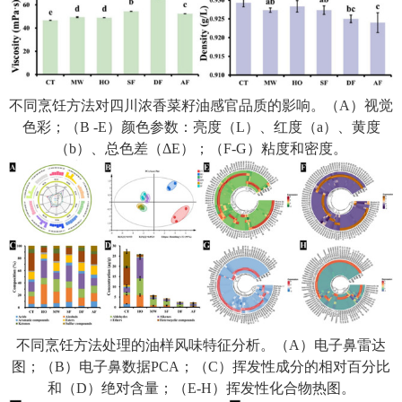
不同烹饪方法对四川浓香菜籽油感官品质的影响。
（
A
）
视觉
色彩
；（
B
-E
）
颜色参数：
亮
度
（
L
）
、红度
（
a
）
、黄度
（
b
）
、总色差（
Δ
E
）
；（
F-G
）粘度和密度
。
不同
烹饪
方法处理的油样风味特征分析。（A
）电子鼻雷达
图
；
（B
）电子鼻数据
PCA
；
（C
）挥发性成分的相对百分比
和（
D
）绝对含量
；
（E-H
）挥发性化合物热图。