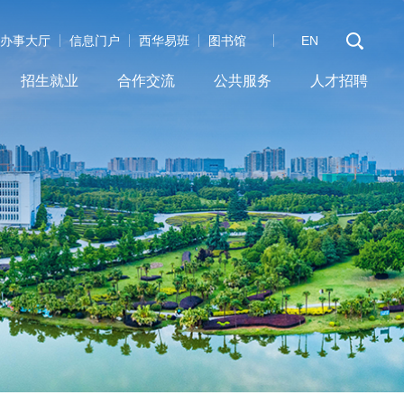
办事大厅
信息门户
西华易班
图书馆
EN
招生就业
合作交流
公共服务
人才招聘