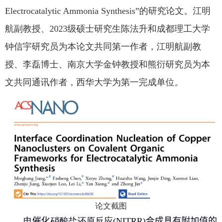
Electrocatalytic Ammonia Synthesis”
的研究论文。江明
航副教授、
2023
级硕士研究生陈法升和成都理工大学
公共服务
钟信宇研究员为本论文共同第一作者，江明航副教
人才招聘
授、李磊博士、南京大学金钟教授和熊衍研究员为本
文共同通讯作者，西华大学为第一完成单位。
学生
教职工
校友
考生
论文截图
OA
电
催化
硝酸盐还原反应
(NITRR)
合成
具有附加值的