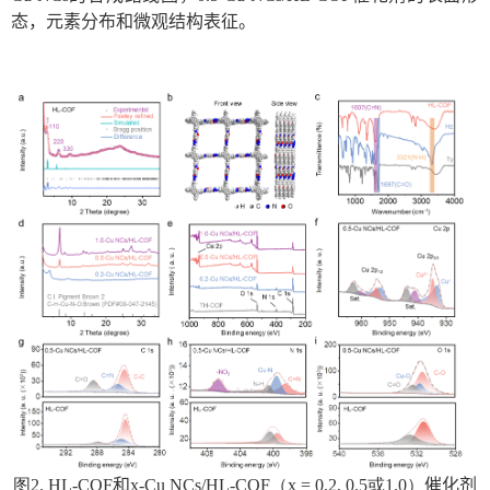
态，元素分布和微观结构表征。
图
2. HL-COF
和
x
-Cu NCs/HL-COF
（
x = 0.
2
,
0.5
或
1.0
）
催化剂