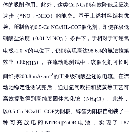
体的吸附作用。此外，这类
Cu NCs
能有效降低反应决
速步（
*NO→*NHO
）的能垒。
基于上述材料结构优
势，所制备
的
0.5-Cu NCs/HL-COF
催化剂，即使在极低
硝酸盐浓度（
0.01 M NO
⁻
）条件下，于相对于可逆氢
3
电极
-1.0 V
的电位下，仍能实现高达
98.6%
的氨法拉第
效率（
FE
）。在流动池测试中，该催化剂可长时
NH
3
-2
间维持
203.8 mA·cm
的工业级硝酸盐还原电流。
在流
动池稳定性
测试完后，通过氩气
吹扫和旋蒸等
工艺可
高效提取得到高纯度固体氯化铵（
NH
Cl
）。此外，
4
以
0.5-Cu NCs/HL-COF
为阴极、锌箔为阳极
自组装了一
种可充放电的
NITRR||ZnOR
电池，实现了
1.87