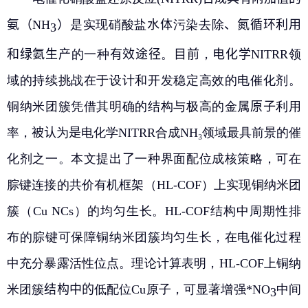
氨
（
NH
）
是实现硝酸盐
水体
污染去除
、
氮循环利用
3
教务系统
和绿氨生产
的一种
有效途径
。
目前
，
电化学
NITRR
领
办事大厅
域的持续挑战在于设计和开发稳定高效的电催化剂。
铜纳米团簇凭借其明确的结构与极高的金属
原子
利用
信息门户
率，
被认
为
是
电化学
NITRR
合成
NH₃
领域最具前景的催
化剂之一。本文提出
了
一种界面配位成核策略，可在
西华易班
腙键连接的共价有机框架（
HL-COF
）上实现铜纳米团
图书馆
簇（
Cu NCs
）的均匀生长。
HL-COF
结构中周期性排
布的腙键可保障铜纳米团簇均匀生长，在电催化过程
EN
中充分暴露活性位点。理论计算表明，
HL-COF
上铜纳
米团簇
结构中的
低配位
Cu
原子，可显著增强
*NO
中间
3