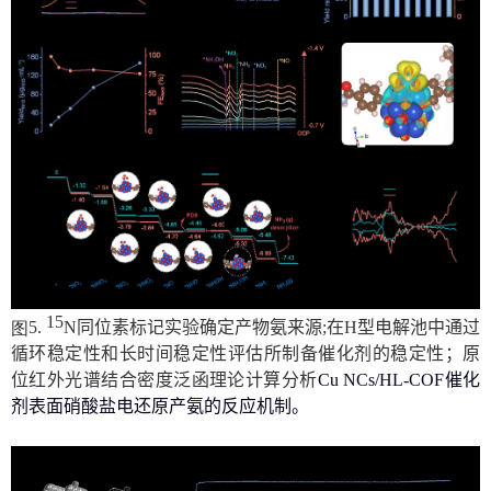
15
图
5
.
N
同位素标记实验确定产物氨来源
;
在
H
型电解池中通过
循环稳定性和长时间稳定性评估所制备催化剂的稳定性
；
原
位红外光谱
结合
密度泛函理论计算
分析
Cu NCs/HL-COF
催化
剂表面硝酸盐电还原产氨的反应机制。