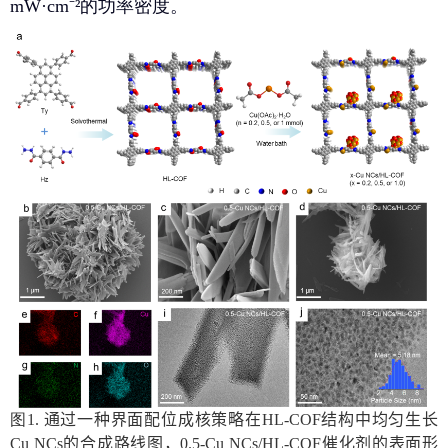
mW·cm⁻²
的功率密度。
图
1.
通过一种界面配位成核策略在
HL-COF
结构中均匀生长
Cu NCs
的合成路线图，
0.5-Cu NCs/HL-COF
催化剂的表面形