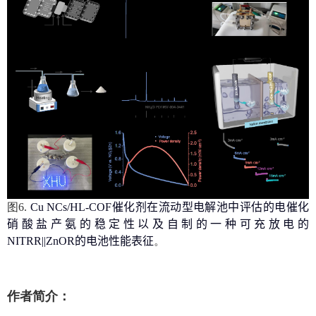
图
6
.
Cu NCs/HL-COF
催化剂在流动型电解池中评估
的
电催化
硝酸盐产氨的稳定性
以及
自制的一种可充放电的
NITRR||ZnOR
的电池性能
表征
。
作者简介：