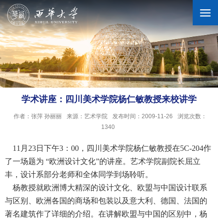
学校概况
机构设置
学术讲座：四川美术学院杨仁敏教授来校讲学
作者：张萍 孙丽丽
来源：艺术学院
发布时间：2009-11-26
浏览次数：
人才培养
1340
11月23日下午
3：00，四川美术学院杨仁敏教授在
5C
-204作
科学研究
了一场题为 “欧洲设计文化”的讲座。艺术学院副院长屈立
丰，设计系部分老师和全体同学到场聆听。
招生就业
杨教授就欧洲博大精深的设计文化、欧盟与中国设计联系
与区别、欧洲各国的商场和包装以及意大利、德国、法国的
著名建筑作了详细的介绍。在讲解欧盟与中国的区别中，杨
合作交流