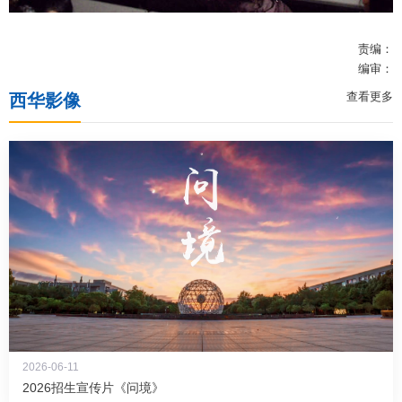
教务系统
责编：
编审：
查看更多
西华影像
办事大厅
信息门户
西华易班
图书馆
EN
2026-06-11
2026招生宣传片《问境》