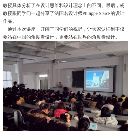
教授具体分析了在设计思维和设计理念上的不同。最后，杨
教授跟同学们一起分享了法国名设计师Philippe Starck的设计
公共服务
作品。
通过本次讲座，开阔了同学们的视野，让大家认识到不仅
人才招聘
要站在中国的角度看设计，更要站在世界的角度看设计。
学生
教职工
校友
考生
OA