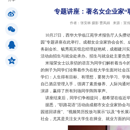
专题讲座：著名女企业家“
公共服务
作者：张安林 摄影 曹凤娟
来源：宣
人才招聘
10
月
27
日
，西华大学临江苑学术报告厅人头攒
园
”
专题讲座在此举行。成都女企业家协会会长、
务副会长、毓秀苑宾馆总经理赵艳斌，成都建川实
学生
活动由招生与就业处承办。招生与就业处主要负责
米瑞荣女士以亲切的语言为同学们解析着当今
的例子为同学们诠释着作为在校大学生面对社会压
教职工
学们：人生得有目标、有理想，要努力学习、学海
自己酒店管理入手，强调了素质修养、人际沟通对
校友
演讲，赢得了所有到场同学阵阵掌声。
讲座结束后，同学们争相提问，都希望在临近
据悉，
“
职路花语
“
活动由成都市女企业家协会与
考生
园巡回讲座
”
、
“
视频简历投放与展示
”
以及
“
专长展
社会，尤其是关注女大学生在择业、就业方面的问
OA