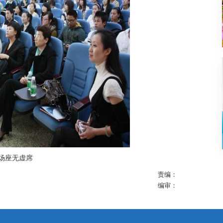
场座无虚席
责编：
编审：