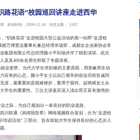
职路花语”校园巡回讲座走进西华
传部
发布时间：2009-11-24
浏览次数：
1437
动，
“
职路花语
”
走进校园大型公益活动的第一站即
“
走进校
成都万博置业董事长兼总经理米瑞荣，成都女企业家协会常
业集团有限公司总经理颜小平到场并作了精彩演讲。此次
人及其
400
余名师生听取了专题讲座。
的就业形势、当代大学生求职难的主要原因，用形象而生动
力应有的心态。颜小平女士以自己艰辛的创业历程告诫同
无涯，最重要的是困难挫折，要用于面对。赵艳斌女士从
大学生的重要性。三位主讲嘉宾深入浅出而又富有激情的
毕业之际，为自己规划出一条良好的职业道路。
四川联通《风情我世界》网络视频联合策划，分为
“
走进校
示培训活动
”
三部分。旨在鼓励大学生保持良好的心态步入
题。