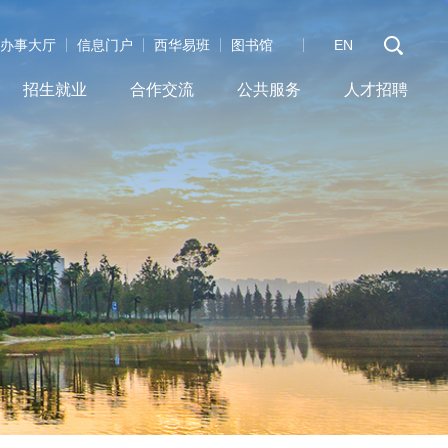
办事大厅
信息门户
西华易班
图书馆
EN
招生就业
合作交流
公共服务
人才招聘