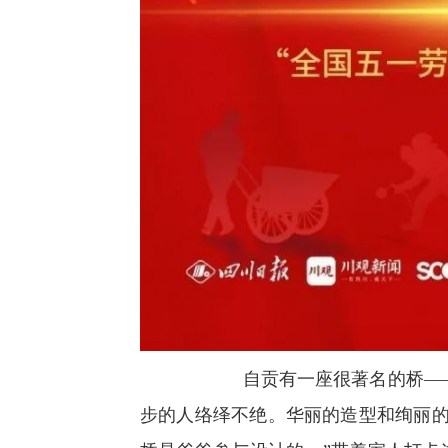
自贡有一座很著名的桥——
步的人络绎不绝。华丽的造型和绚丽的