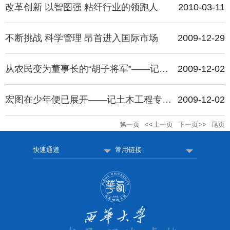
改革创新 以智图强 粘纤行业的领跑人
2010-03-11
教务系统
不断挑战 科学管理 昂首进入国际市场
2009-12-29
办事大厅
从农民变为董事长的“胡子将军”——记二零零级工商管理专业校友杜诚斌
2009-12-02
信息门户
宏图在少年便已展开——记土木工程专业99级校友邓雪敏
2009-12-02
西华易班
第一页
<<上一页
下一页>>
尾页
快速通道
常用链接
图书馆
EN